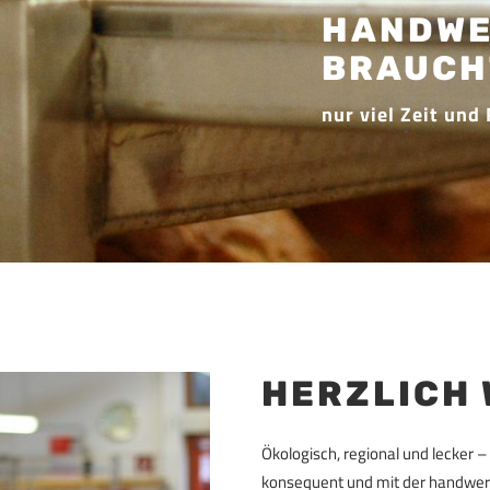
UNSER 
MAHLEN 
ENERGI
Erneuerbare Ener
ist selbstverstän
ökologischen Ge
im Backhaus.
HERZLICH 
Ökologisch, regional und lecker 
konsequent und mit der handwerk