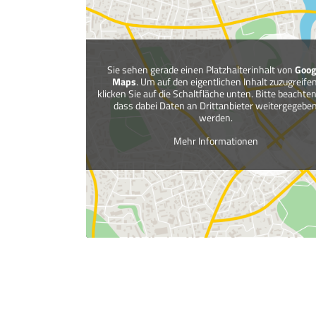
Sie sehen gerade einen Platzhalterinhalt von
Goog
Maps
. Um auf den eigentlichen Inhalt zuzugreifen
klicken Sie auf die Schaltfläche unten. Bitte beachten
dass dabei Daten an Drittanbieter weitergegebe
werden.
Mehr Informationen