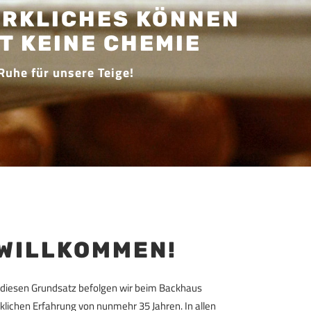
GETREIDE
WIR MIT DER
E DER SONNE
gien zu nutzen,
dlicher Teil des
samtkonzepts
WILLKOMMEN!
– diesen Grundsatz befolgen wir beim Backhaus
lichen Erfahrung von nunmehr 35 Jahren. In allen