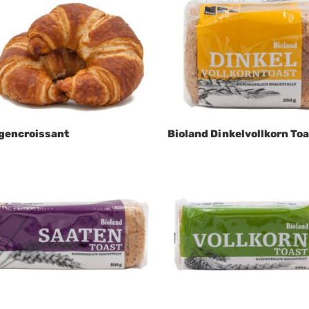
gencroissant
Bioland Dinkelvollkorn To